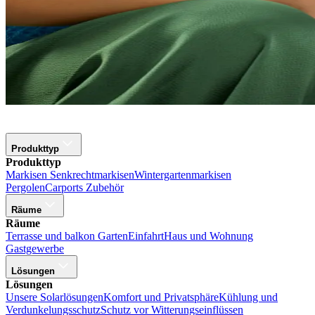
Produkttyp
Produkttyp
Markisen
Senkrechtmarkisen
Wintergartenmarkisen
Pergolen
Carports
Zubehör
Räume
Räume
Terrasse und balkon
Garten
Einfahrt
Haus und Wohnung
Gastgewerbe
Lösungen
Lösungen
Unsere Solarlösungen
Komfort und Privatsphäre
Kühlung und
Verdunkelungsschutz
Schutz vor Witterungseinflüssen