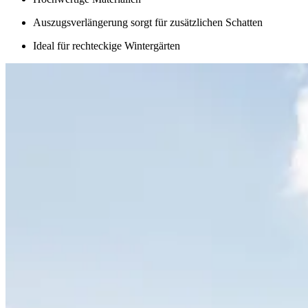
Auszugsverlängerung sorgt für zusätzlichen Schatten
Ideal für rechteckige Wintergärten