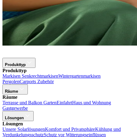
Produkttyp
Produkttyp
Markisen
Senkrechtmarkisen
Wintergartenmarkisen
Pergolen
Carports
Zubehör
Räume
Räume
Terrasse und Balkon
Garten
Einfahrt
Haus und Wohnung
Gastgewerbe
Lösungen
Lösungen
Unsere Solarlösungen
Komfort und Privatsphäre
Kühlung und
Verdunkelungsschutz
Schutz vor Witterungseinflüssen