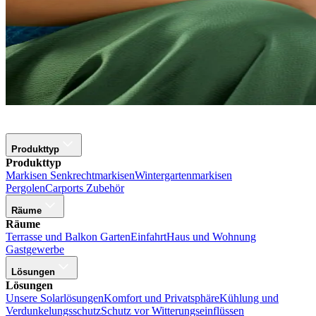
Produkttyp
Produkttyp
Markisen
Senkrechtmarkisen
Wintergartenmarkisen
Pergolen
Carports
Zubehör
Räume
Räume
Terrasse und Balkon
Garten
Einfahrt
Haus und Wohnung
Gastgewerbe
Lösungen
Lösungen
Unsere Solarlösungen
Komfort und Privatsphäre
Kühlung und
Verdunkelungsschutz
Schutz vor Witterungseinflüssen