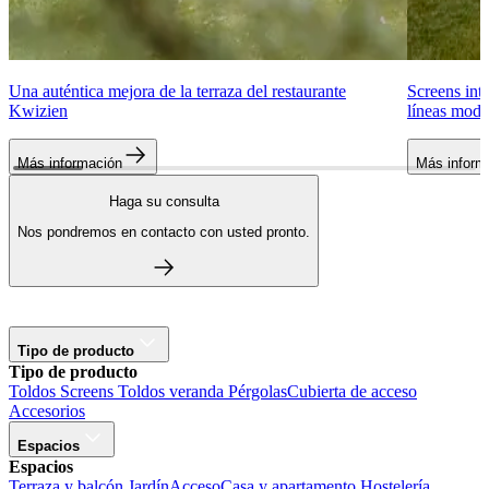
Una auténtica mejora de la terraza del restaurante
Screens int
Kwizien
líneas mode
Más información
Más inform
Haga su consulta
Nos pondremos en contacto con usted pronto.
Tipo de producto
Tipo de producto
Toldos
Screens
Toldos veranda
Pérgolas
Cubierta de acceso
Accesorios
Espacios
Espacios
Terraza y balcón
Jardín
Acceso
Casa y apartamento
Hostelería