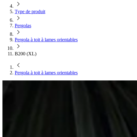
Type de produit
Pergolas
Pergola à toit à lames orientables
B200 (XL)
Pergola à toit à lames orientables