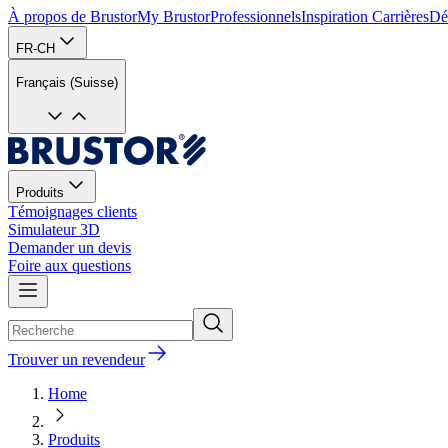
À propos de Brustor
My Brustor
Professionnels
Inspiration
Carrières
Dé
FR-CH
Français (Suisse)
Produits
Témoignages clients
Simulateur 3D
Demander un devis
Foire aux questions
Trouver un revendeur
Home
Produits