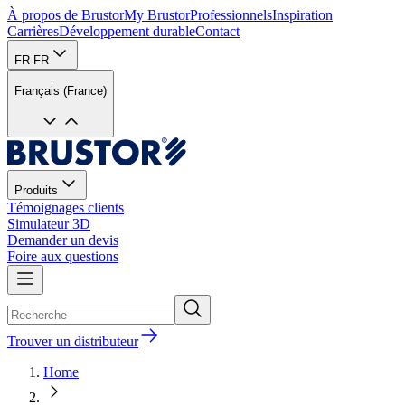
À propos de Brustor
My Brustor
Professionnels
Inspiration
Carrières
Développement durable
Contact
FR-FR
Français (France)
Produits
Témoignages clients
Simulateur 3D
Demander un devis
Foire aux questions
Trouver un distributeur
Home