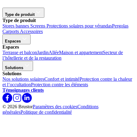
Type de produit
Type de produit
Stores bannes
Screens
Protections solaires pour vérandas
Pergolas
Carports
Accessoires
Espaces
Espaces
Terrasse et balcon
Jardin
Allée
Maison et appartement
Secteur de
l’hôtellerie et de la restauration
Solutions
Solutions
Nos solutions solaires
Confort et intimité
Protection contre la chaleur
et l’occultation
Protection contre les éléments
Témoignages clients
© 2026 Brustor
Paramètres des cookies
Conditions
générales
Politique de confidentialité