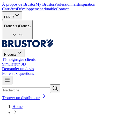
À propos de Brustor
My Brustor
Professionnels
Inspiration
Carrières
Développement durable
Contact
FR-FR
Français (France)
Produits
Témoignages clients
Simulateur 3D
Demander un devis
Foire aux questions
Trouver un distributeur
Home