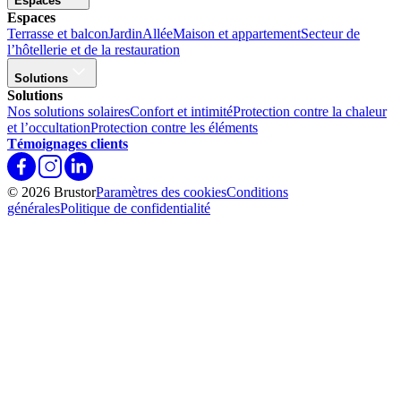
Espaces
Espaces
Terrasse et balcon
Jardin
Allée
Maison et appartement
Secteur de
l’hôtellerie et de la restauration
Solutions
Solutions
Nos solutions solaires
Confort et intimité
Protection contre la chaleur
et l’occultation
Protection contre les éléments
Témoignages clients
© 2026 Brustor
Paramètres des cookies
Conditions
générales
Politique de confidentialité