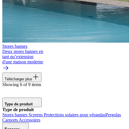
Stores bannes
Deux stores bannes en
tant qu’extension
d'une maison moderne
Télécharger plus
Showing 6 of 9 items
Type de produit
Type de produit
Stores bannes
Screens
Protections solaires pour vérandas
Pergolas
Carports
Accessoires