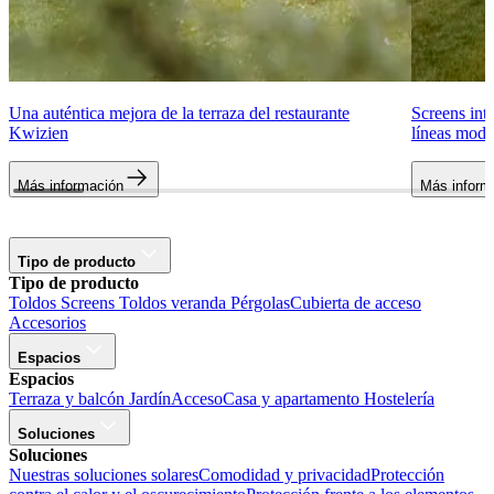
Una auténtica mejora de la terraza del restaurante
Screens int
Kwizien
líneas mode
Más información
Más inform
Tipo de producto
Tipo de producto
Toldos
Screens
Toldos veranda
Pérgolas
Cubierta de acceso
Accesorios
Espacios
Espacios
Terraza y balcón
Jardín
Acceso
Casa y apartamento
Hostelería
Soluciones
Soluciones
Nuestras soluciones solares
Comodidad y privacidad
Protección