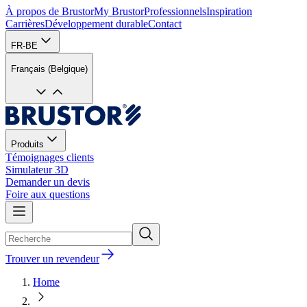
À propos de Brustor
My Brustor
Professionnels
Inspiration
Carrières
Développement durable
Contact
FR-BE
Français (Belgique)
Produits
Témoignages clients
Simulateur 3D
Demander un devis
Foire aux questions
Trouver un revendeur
Home