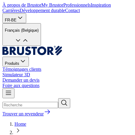
À propos de Brustor
My Brustor
Professionnels
Inspiration
Carrières
Développement durable
Contact
FR-BE
Français (Belgique)
Produits
Témoignages clients
Simulateur 3D
Demander un devis
Foire aux questions
Trouver un revendeur
Home