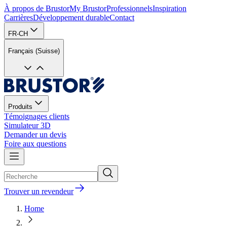
À propos de Brustor
My Brustor
Professionnels
Inspiration
Carrières
Développement durable
Contact
FR-CH
Français (Suisse)
Produits
Témoignages clients
Simulateur 3D
Demander un devis
Foire aux questions
Trouver un revendeur
Home