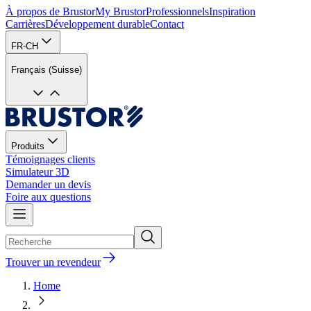
À propos de Brustor
My Brustor
Professionnels
Inspiration
Carrières
Développement durable
Contact
FR-CH
Français (Suisse)
Produits
Témoignages clients
Simulateur 3D
Demander un devis
Foire aux questions
Trouver un revendeur
Home