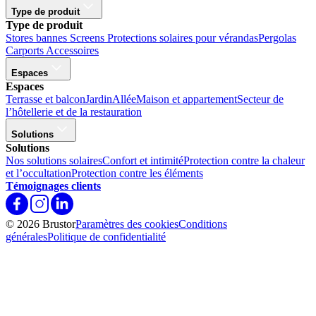
Type de produit
Type de produit
Stores bannes
Screens
Protections solaires pour vérandas
Pergolas
Carports
Accessoires
Espaces
Espaces
Terrasse et balcon
Jardin
Allée
Maison et appartement
Secteur de
l’hôtellerie et de la restauration
Solutions
Solutions
Nos solutions solaires
Confort et intimité
Protection contre la chaleur
et l’occultation
Protection contre les éléments
Témoignages clients
© 2026 Brustor
Paramètres des cookies
Conditions
générales
Politique de confidentialité