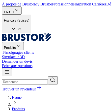
À propos de Brustor
My Brustor
Professionnels
Inspiration
Carrières
Dé
FR-CH
Français (Suisse)
Produits
Témoignages clients
Simulateur 3D
Demander un devis
Foire aux questions
Trouver un revendeur
Home
Produits