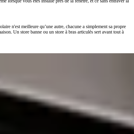
e lorsque vous êtes installé près de la fenêtre, et ce sans entraver la
olaire n'est meilleure qu’une autre, chacune a simplement sa propre
aison. Un store banne ou un store à bras articulés sert avant tout à