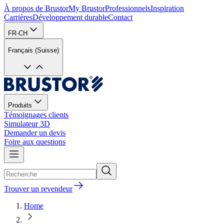
À propos de Brustor
My Brustor
Professionnels
Inspiration
Carrières
Développement durable
Contact
FR-CH
Français (Suisse)
Produits
Témoignages clients
Simulateur 3D
Demander un devis
Foire aux questions
Trouver un revendeur
Home