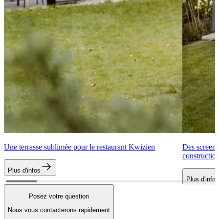
Une terrasse sublimée pour le restaurant Kwizien
Des screens
constructio
Plus d'infos
Plus d'infos
Posez votre question
Nous vous contacterons rapidement