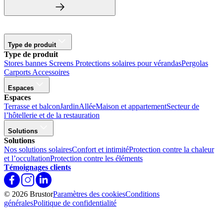
Type de produit
Type de produit
Stores bannes
Screens
Protections solaires pour vérandas
Pergolas
Carports
Accessoires
Espaces
Espaces
Terrasse et balcon
Jardin
Allée
Maison et appartement
Secteur de
l’hôtellerie et de la restauration
Solutions
Solutions
Nos solutions solaires
Confort et intimité
Protection contre la chaleur
et l’occultation
Protection contre les éléments
Témoignages clients
© 2026 Brustor
Paramètres des cookies
Conditions
générales
Politique de confidentialité