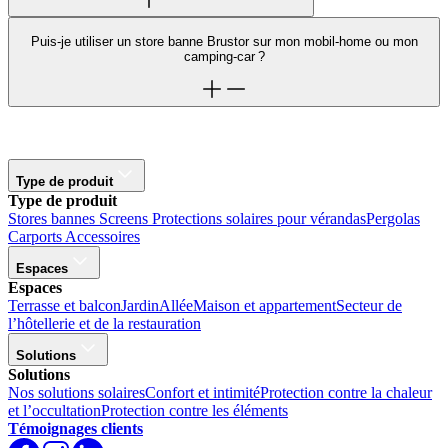
Puis-je utiliser un store banne Brustor sur mon mobil-home ou mon
camping-car ?
Type de produit
Type de produit
Stores bannes
Screens
Protections solaires pour vérandas
Pergolas
Carports
Accessoires
Espaces
Espaces
Terrasse et balcon
Jardin
Allée
Maison et appartement
Secteur de
l’hôtellerie et de la restauration
Solutions
Solutions
Nos solutions solaires
Confort et intimité
Protection contre la chaleur
et l’occultation
Protection contre les éléments
Témoignages clients