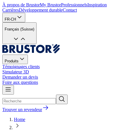
À propos de Brustor
My Brustor
Professionnels
Inspiration
Carrières
Développement durable
Contact
FR-CH
Français (Suisse)
Produits
Témoignages clients
Simulateur 3D
Demander un devis
Foire aux questions
Trouver un revendeur
Home