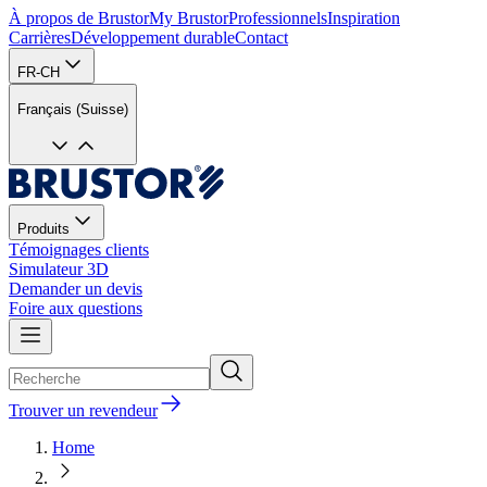
À propos de Brustor
My Brustor
Professionnels
Inspiration
Carrières
Développement durable
Contact
FR-CH
Français (Suisse)
Produits
Témoignages clients
Simulateur 3D
Demander un devis
Foire aux questions
Trouver un revendeur
Home