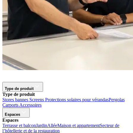
Type de produit
Type de produit
Stores bannes
Screens
Protections solaires pour vérandas
Pergolas
Carports
Accessoires
Espaces
Espaces
Terrasse et balcon
Jardin
Allée
Maison et appartement
Secteur de
l’hôtellerie et de la restauration