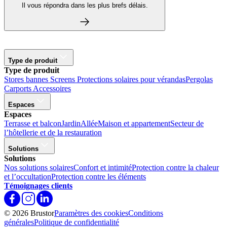
Il vous répondra dans les plus brefs délais.
Type de produit
Type de produit
Stores bannes
Screens
Protections solaires pour vérandas
Pergolas
Carports
Accessoires
Espaces
Espaces
Terrasse et balcon
Jardin
Allée
Maison et appartement
Secteur de
l’hôtellerie et de la restauration
Solutions
Solutions
Nos solutions solaires
Confort et intimité
Protection contre la chaleur
et l’occultation
Protection contre les éléments
Témoignages clients
© 2026 Brustor
Paramètres des cookies
Conditions
générales
Politique de confidentialité