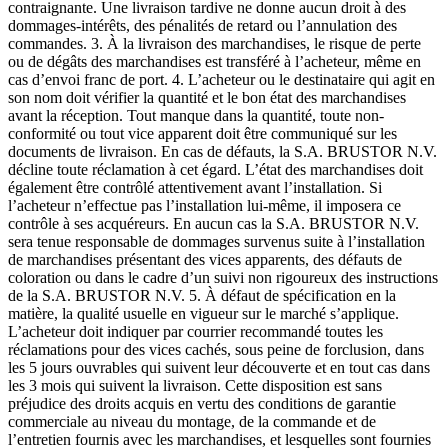
contraignante. Une livraison tardive ne donne aucun droit à des
dommages-intérêts, des pénalités de retard ou l’annulation des
commandes. 3. À la livraison des marchandises, le risque de perte
ou de dégâts des marchandises est transféré à l’acheteur, même en
cas d’envoi franc de port. 4. L’acheteur ou le destinataire qui agit en
son nom doit vérifier la quantité et le bon état des marchandises
avant la réception. Tout manque dans la quantité, toute non-
conformité ou tout vice apparent doit être communiqué sur les
documents de livraison. En cas de défauts, la S.A. BRUSTOR N.V.
décline toute réclamation à cet égard. L’état des marchandises doit
également être contrôlé attentivement avant l’installation. Si
l’acheteur n’effectue pas l’installation lui-même, il imposera ce
contrôle à ses acquéreurs. En aucun cas la S.A. BRUSTOR N.V.
sera tenue responsable de dommages survenus suite à l’installation
de marchandises présentant des vices apparents, des défauts de
coloration ou dans le cadre d’un suivi non rigoureux des instructions
de la S.A. BRUSTOR N.V. 5. À défaut de spécification en la
matière, la qualité usuelle en vigueur sur le marché s’applique.
L’acheteur doit indiquer par courrier recommandé toutes les
réclamations pour des vices cachés, sous peine de forclusion, dans
les 5 jours ouvrables qui suivent leur découverte et en tout cas dans
les 3 mois qui suivent la livraison. Cette disposition est sans
préjudice des droits acquis en vertu des conditions de garantie
commerciale au niveau du montage, de la commande et de
l’entretien fournis avec les marchandises, et lesquelles sont fournies