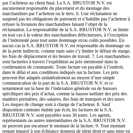
par l’acheteur au client final. La S.A. BRUSTOR N.V. est
aucunement responsable du placement et du montage des
marchandises par l’acheteur ou le tiers. 6. Une réclamation ne
suspend pas les obligations de paiement et n’habilite pas l’acheteur à
refuser la livraison des marchandises faisant l’objet de la
réclamation. La responsabilité de la S.A. BRUSTOR N.V. se limite
en tout cas à la valeur des marchandises défectueuses, à l’exception
de l’indemnité pour tout autre dommage et/ou coûts possibles. En
aucun cas la S.A. BRUSTOR N.V. est responsable du dommage ou
de la perte indirecte, comme mais sans s’y limiter le défaut de marge,
les frais de déplacement et les heures de travail. 7. Les marchandises
sont facturées à travers l’expédition au prix mentionné dans la
confirmation de commande. Toute facture est payable à l’endroit,
dans le délai et aux conditions indiqués sur la facture. Les prix
peuvent être adaptés unilatéralement au moyen d’une simple
communication de la part de la S.A. BRUSTOR N.V. et ce
notamment sur la base de l’indexation générale ou de hausses
spécifiques des prix d’achat, comme la hausse tarifaire des prix des
matières premières, des salaires, des frais de transport et des taxes.
Les risques de change sont à charge de l’acheteur. 8. Sauf
disposition contraire établie par écrit, les factures de la S.A.
BRUSTOR N.V. sont payables sous 30 jours. Les agents,
représentants ou autres intermédiaires de la S.A. BRUSTOR N.V.
ne peuvent pas encaisser le montant de la facture. 9. Tout montant
restant impayé à son échéance donnera de plein droit et sans mise en