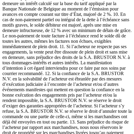
demeure un intérêt calculé sur la base du tarif appliqué par la
Banque Nationale de Belgique au moment de l’émission pour
avances en compte courant sur titre d’État, majoré de 2 %. 10. En
cas de non-paiement partiel ou intégral de la dette à l’échéance sans
motifs graves, le solde débiteur est majoré, après une mise en
demeure infructueuse, de 12 % avec un minimum de délais de grâce.
Le non-paiement de toute facture à l’échéance rend le solde dû de
toutes les autres, mêmes les factures non échues, exigibles
immédiatement de plein droit. 11. Si l’acheteur ne respecte pas ses
engagements, la vente peut être dissoute de plein droit et sans mise
en demeure, sans préjudice des droits de la S.A. BRUSTOR N.V. à
tous dommages-intérêts et autres intérêts. La manifestation
d’intention à cet égard interviendra pour ce faire par nos soins par
courrier recommandé. 12. Si la confiance de la S.A. BRUSTOR
N.V. en la solvabilité de l’acheteur est ébranlée par des mesures
d’exécution judiciaire à l’encontre de l’acheteur et/ou d’autres
événements manifestes qui mettent en question la confiance en la
bonne exécution des engagements pris par l’acheteur et/ou la
rendent impossible, la S.A. BRUSTOR N.V. se réserve le droit
d’exiger des garanties appropriées de l’acheteur. Si l’acheteur s’y
refuse, la S.A. BRUSTOR N.V. se réserve le droit d’annuler toute la
commande ou une partie de celle-ci, même si les marchandises ont
déjà été envoyées en tout ou partie. 13. Sans préjudice du risque de
l’acheteur par rapport aux marchandises, nous nous réservons le
droit de propriété sur les marchandises livrées jusqu’au paiement