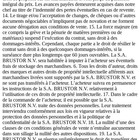
intégral du prix. Les avances payées demeurent acquises dans notre
chef au titre de l’indemnité des pertes éventuelles en cas de revente.
14. Le tirage et/ou l’acceptation de changes, de chèques ou d’autres
documents négociables n’impliquent pas de novation et ne forment
aucune dérogation aux conditions de vente. 15. La force majeure (en
ce compris la grève et la pénurie de matières premières ou de
matériaux) suspend l’exécution du contrat, sans droit à des
dommages-intérêts. Cependant, chaque partie a le droit de résilier le
contrat sans droit à des quelconques dommages-intérêts, si la
surséance dure plus longtemps que 60 jours ouvrables. La S.A.
BRUSTOR N.V. sera habilitée à imputer à l’acheteur ses éventuels
frais de stockage des marchandises. 6. Tous les droits d’auteur, droits
des marques et autres droits de propriété intellectuelle afférents aux
marchandises livrées sont supportés par la S.A. BRUSTOR N.V. et
ne sont pas transférés à l’acheteur. L’acheteur suivra en permanence
les instructions de la S.A. BRUSTOR N.V. relativement à
l’utilisation de ces droits de propriété intellectuelle. 17. Dans le cadre
de la commande de l’acheteur, il est possible que la S.A.
BRUSTOR N.V. traite des données personnelles. Leur traitement
interviendra conformément aux lois en vigueur relatives à la
protection des données personnelles et à la politique de
confidentialité de la S.A. BRUSTOR N.V. 18. La nullité d’une des
clauses de ces conditions générales de vente n’entraîne aucunement
dans son sillage la nullité des autres dispositions. 19. La S.A.
BRUSTOR N.V. se réserve unilatéralement le droit de transférer des