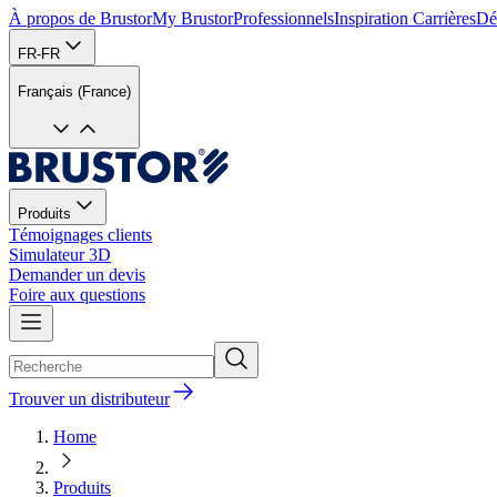
À propos de Brustor
My Brustor
Professionnels
Inspiration
Carrières
Dé
FR-FR
Français (France)
Produits
Témoignages clients
Simulateur 3D
Demander un devis
Foire aux questions
Trouver un distributeur
Home
Produits