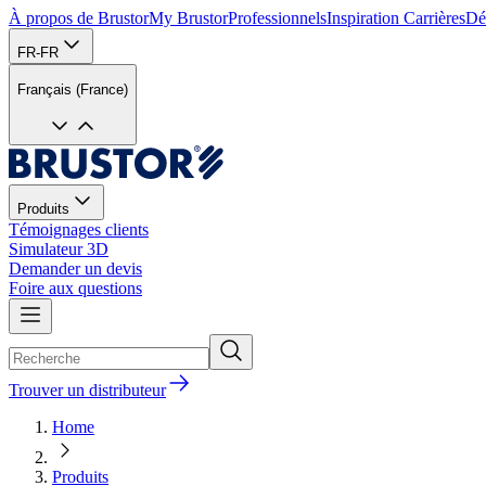
À propos de Brustor
My Brustor
Professionnels
Inspiration
Carrières
Dé
FR-FR
Français (France)
Produits
Témoignages clients
Simulateur 3D
Demander un devis
Foire aux questions
Trouver un distributeur
Home
Produits