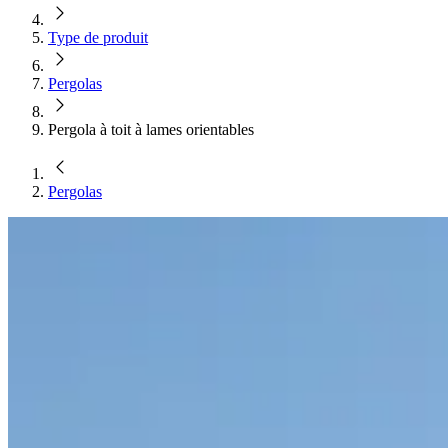
Type de produit
Pergolas
Pergola à toit à lames orientables
Pergolas