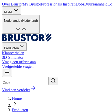
Over Brustor
My Brustor
Professionals
Inspiratie
Jobs
Duurzaamheid
Co
NL-NL
Nederlands (Nederland)
Producten
Klantverhalen
3D-Simulator
Vraag een offerte aan
Veelgestelde vragen
Vind een verdeler
Home
Producten