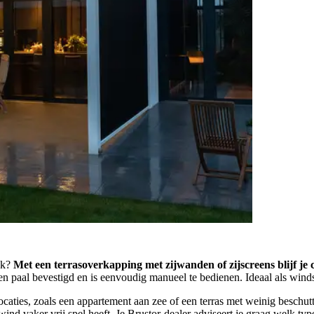
ek?
Met een terrasoverkapping met zijwanden of zijscreens blijf je c
en paal bevestigd en is eenvoudig manueel te bedienen. Ideaal als winds
caties, zoals een appartement aan zee of een terras met weinig beschutt
nd vaker vrij spel heeft. Je Brustor-dealer adviseert je graag welk type