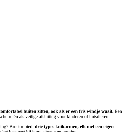
omfortabel buiten zitten, ook als er een fris windje waait.
Een
cherm én als veilige afsluiting voor kinderen of huisdieren.
ing? Brustor biedt
drie types knikarmen, elk met een eigen
 het best past bij jouw situatie en woning.