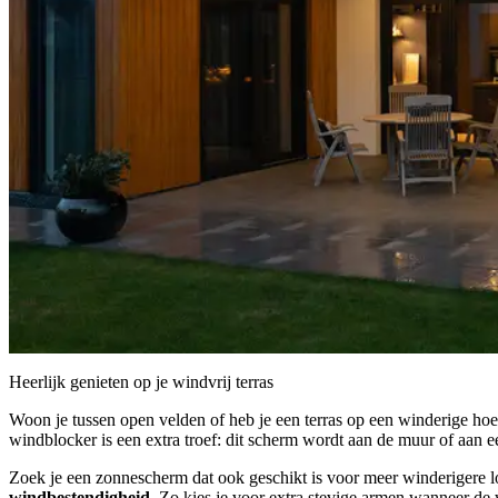
Heerlijk genieten op je windvrij terras
Woon je tussen open velden of heb je een terras op een winderige ho
windblocker is een extra troef: dit scherm wordt aan de muur of aan e
Zoek je een zonnescherm dat ook geschikt is voor meer winderigere lo
windbestendigheid.
Zo kies je voor extra stevige armen wanneer de wi