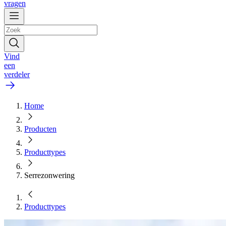
vragen
Vind
een
verdeler
Home
Producten
Producttypes
Serrezonwering
Producttypes