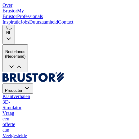
Over
Brustor
My
Brustor
Professionals
Inspiratie
Jobs
Duurzaamheid
Contact
NL-
NL
Nederlands
(Nederland)
Producten
Klantverhalen
3D-
Simulator
Vraag
een
offerte
aan
Veelgestelde