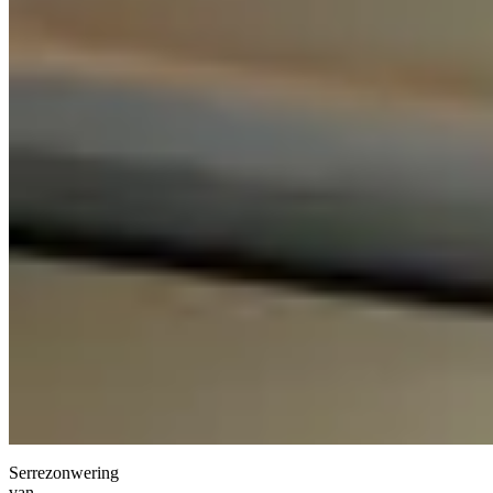
Serrezonwering
van