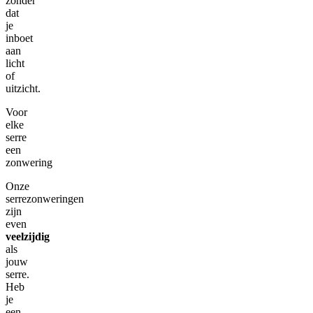
zonder
dat
je
inboet
aan
licht
of
uitzicht.
Voor
elke
serre
een
zonwering
Onze
serrezonweringen
zijn
even
veelzijdig
als
jouw
serre.
Heb
je
een