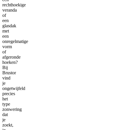
rechthoekige
veranda
of
een
glasdak
met
een
onregelmatige
vorm
of
afgeronde
hoeken?
Bij
Brustor
vind
je
ongetwijfeld
precies
het
type
zonwering
dat
je
zoekt,