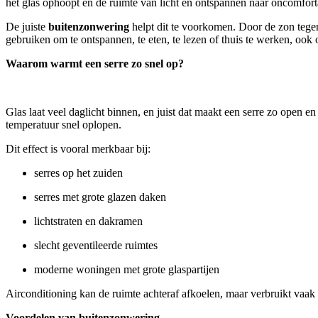
het glas ophoopt en de ruimte van licht en ontspannen naar oncomfort
De juiste
buitenzonwering
helpt dit te voorkomen. Door de zon tegen
gebruiken om te ontspannen, te eten, te lezen of thuis te werken, oo
Waarom warmt een serre zo snel op?
Glas laat veel daglicht binnen, en juist dat maakt een serre zo open e
temperatuur snel oplopen.
Dit effect is vooral merkbaar bij:
serres op het zuiden
serres met grote glazen daken
lichtstraten en dakramen
slecht geventileerde ruimtes
moderne woningen met grote glaspartijen
Airconditioning kan de ruimte achteraf afkoelen, maar verbruikt vaak
Voordelen van buitenzonwering