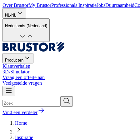
Over Brustor
My Brustor
Professionals
Inspiratie
Jobs
Duurzaamheid
Co
NL-NL
Nederlands (Nederland)
Producten
Klantverhalen
3D-Simulator
Vraag een offerte aan
Veelgestelde vragen
Vind een verdeler
Home
Inspiratie