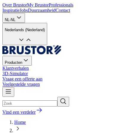
Over Brustor
My Brustor
Professionals
Inspiratie
Jobs
Duurzaamheid
Contact
NL-NL
Nederlands (Nederland)
Producten
Klantverhalen
3D-Simulator
Vraag een offerte aan
Veelgestelde vragen
Vind een verdeler
Home