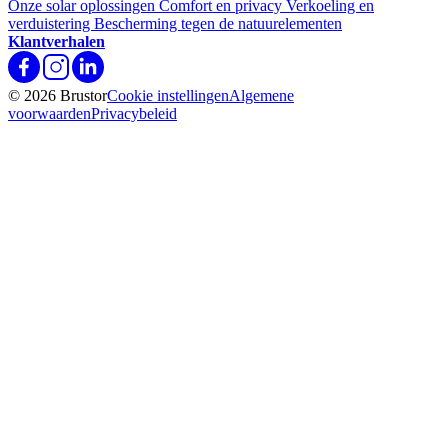
Onze solar oplossingen
Comfort en privacy
Verkoeling en
verduistering
Bescherming tegen de natuurelementen
Klantverhalen
© 2026 Brustor
Cookie instellingen
Algemene
voorwaarden
Privacybeleid