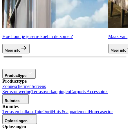
Hoe houd je je serre koel in de zomer?
Maak van je
Meer info
Meer info
Producttype
Producttype
Zonneschermen
Screens
Serrezonwering
Terrasoverkappingen
Carports
Accessoires
Ruimtes
Ruimtes
Terras en balkon
Tuin
Oprit
Huis & appartement
Horecasector
Oplossingen
Oplossingen