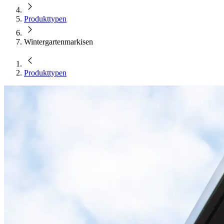
Produkttypen
Wintergarten­markisen
Produkttypen