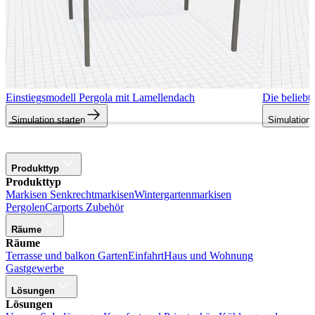
Einstiegsmodell Pergola mit Lamellendach
Die beliebt
Simulation starten
Simulation 
Produkttyp
Produkttyp
Markisen
Senkrechtmarkisen
Wintergartenmarkisen
Pergolen
Carports
Zubehör
Räume
Räume
Terrasse und balkon
Garten
Einfahrt
Haus und Wohnung
Gastgewerbe
Lösungen
Lösungen