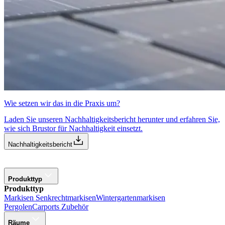
Wie setzen wir das in die Praxis um?
Laden Sie unseren Nachhaltigkeitsbericht herunter und erfahren Sie,
wie sich Brustor für Nachhaltigkeit einsetzt.
Nachhaltigkeitsbericht
Produkttyp
Produkttyp
Markisen
Senkrechtmarkisen
Wintergartenmarkisen
Pergolen
Carports
Zubehör
Räume