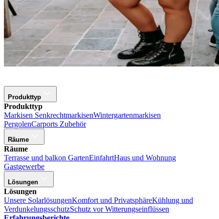
Produkttyp
Produkttyp
Markisen
Senkrechtmarkisen
Wintergartenmarkisen
Pergolen
Carports
Zubehör
Räume
Räume
Terrasse und balkon
Garten
Einfahrt
Haus und Wohnung
Gastgewerbe
Lösungen
Lösungen
Unsere Solarlösungen
Komfort und Privatsphäre
Kühlung und
Verdunkelungsschutz
Schutz vor Witterungseinflüssen
Erfahrungsberichte