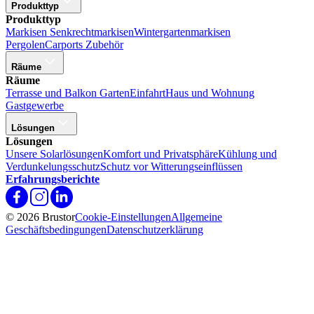
Produkttyp
Produkttyp
Markisen
Senkrechtmarkisen
Wintergartenmarkisen
Pergolen
Carports
Zubehör
Räume
Räume
Terrasse und Balkon
Garten
Einfahrt
Haus und Wohnung
Gastgewerbe
Lösungen
Lösungen
Unsere Solarlösungen
Komfort und Privatsphäre
Kühlung und
Verdunkelungsschutz
Schutz vor Witterungseinflüssen
Erfahrungsberichte
© 2026 Brustor
Cookie-Einstellungen
Allgemeine
Geschäftsbedingungen
Datenschutzerklärung