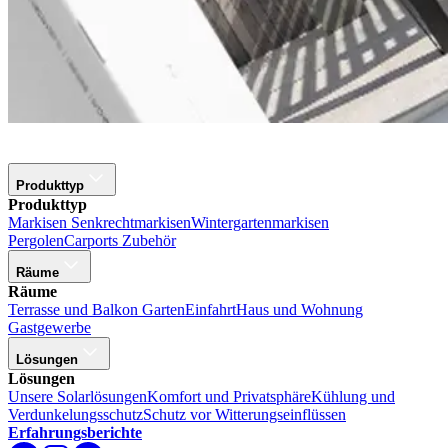
Produkttyp
Produkttyp
Markisen
Senkrechtmarkisen
Wintergartenmarkisen
Pergolen
Carports
Zubehör
Räume
Räume
Terrasse und Balkon
Garten
Einfahrt
Haus und Wohnung
Gastgewerbe
Lösungen
Lösungen
Unsere Solarlösungen
Komfort und Privatsphäre
Kühlung und
Verdunkelungsschutz
Schutz vor Witterungseinflüssen
Erfahrungsberichte