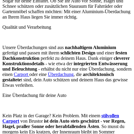
Sogar für deine Einfahrt.
Ob Sie Ihr Auto vor Sonne, Hagel und
Schnee schützen oder zusätzlichen Stauraum für Fahrräder oder
Gartenmöbel schaffen möchten: Mit einer Aluminium-Überdachung
an Ihrem Haus liegen Sie immer richtig.
Qualität und Verarbeitung
Unsere Überdachungen sind aus
nachhaltigem Aluminium
gefertigt und passen mit ihrem
schlichten Design
und einer
festen
Dachkonstruktion
perfekt zu deinem Haus. Dank einiger
cleverer
Konstruktionsdetails
- wie etwa der
integrierten Entwässerung
und Beleuchtung
- erhältst du nicht nur eine Überdachung, sondern
einen
Carport
oder eine
Überdachung
, die
architektonisch
gestaltete
t sind, dein Auto schützen und deinem Haus das gewisse
Etwas verleihen.
Eine Überdachung für deine Auto
Kein Platz in der Garage? Kein Problem. Mit einem
stilvollen
Carport
von Brustor
ist dein Auto stets geschützt
-
vor Regen,
Hagel, praller Sonne oder herabfallenden Ästen
. So musst du
morgens kein Eis kratzen, der Innenraum bleibt im Sommer