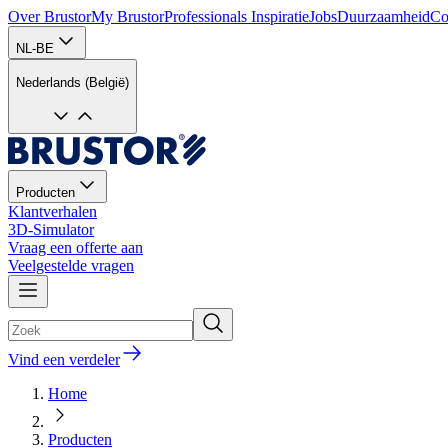
Over Brustor
My Brustor
Professionals
Inspiratie
Jobs
Duurzaamheid
Co
NL-BE
Nederlands (België)
Producten
Klantverhalen
3D-Simulator
Vraag een offerte aan
Veelgestelde vragen
Vind een verdeler
Home
Producten