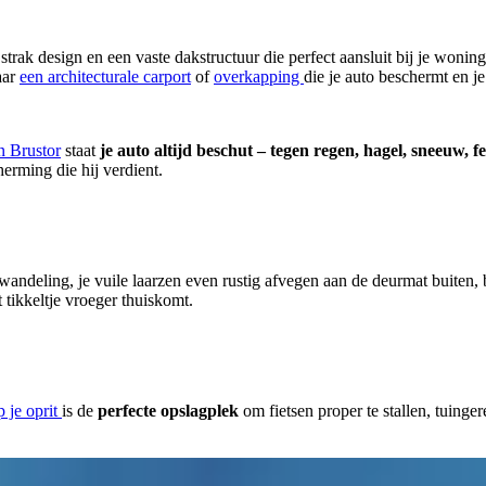
ak design en een vaste dakstructuur die perfect aansluit bij je wonin
aar
een architecturale carport
of
overkapping
die je auto beschermt en je
an Brustor
staat
je auto altijd beschut – tegen regen, hagel, sneeuw, f
cherming die hij verdient.
twandeling, je vuile laarzen even rustig afvegen aan de deurmat buiten, 
 tikkeltje vroeger thuiskomt.
 je oprit
is de
perfecte opslagplek
om fietsen proper te stallen, tuing