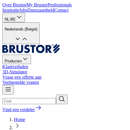
Over Brustor
My Brustor
Professionals
Inspiratie
Jobs
Duurzaamheid
Contact
NL-BE
Nederlands (België)
Producten
Klantverhalen
3D-Simulator
Vraag een offerte aan
Veelgestelde vragen
Vind een verdeler
Home