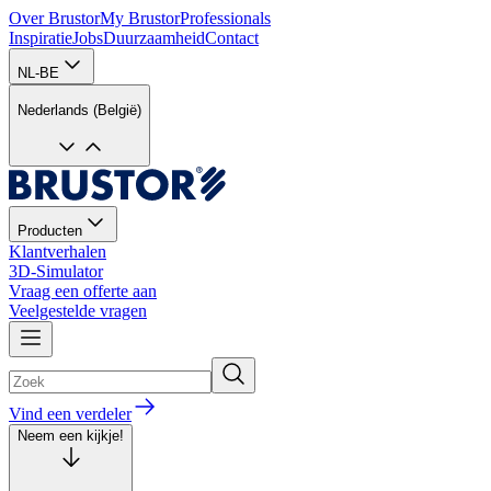
Over Brustor
My Brustor
Professionals
Inspiratie
Jobs
Duurzaamheid
Contact
NL-BE
Nederlands (België)
Producten
Klantverhalen
3D-Simulator
Vraag een offerte aan
Veelgestelde vragen
Vind een verdeler
Neem een kijkje!