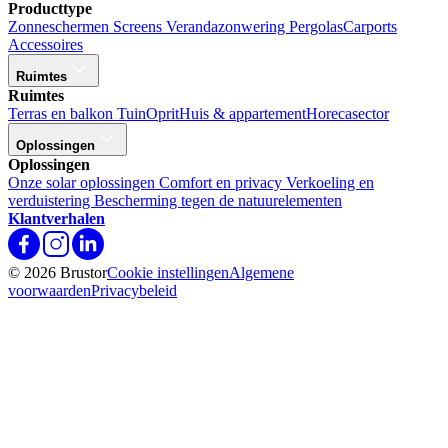
Producttype
Zonneschermen
Screens
Verandazonwering
Pergolas
Carports
Accessoires
Ruimtes
Ruimtes
Terras en balkon
Tuin
Oprit
Huis & appartement
Horecasector
Oplossingen
Oplossingen
Onze solar oplossingen
Comfort en privacy
Verkoeling en
verduistering
Bescherming tegen de natuurelementen
Klantverhalen
© 2026 Brustor
Cookie instellingen
Algemene
voorwaarden
Privacybeleid