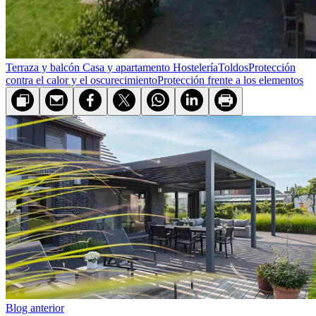
Terraza y balcón
Casa y apartamento
Hostelería
Toldos
Protección
contra el calor y el oscurecimiento
Protección frente a los elementos
Blog anterior