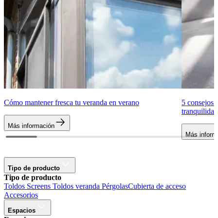
Cómo mantener fresca tu veranda en verano
5 consejos p
tranquilidad
Más información
Más inform
Tipo de producto
Tipo de producto
Toldos
Screens
Toldos veranda
Pérgolas
Cubierta de acceso
Accesorios
Espacios