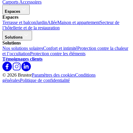
Carports
Accessoires
Espaces
Espaces
Terrasse et balcon
Jardin
Allée
Maison et appartement
Secteur de
l’hôtellerie et de la restauration
Solutions
Solutions
Nos solutions solaires
Confort et intimité
Protection contre la chaleur
et l’occultation
Protection contre les éléments
Témoignages clients
© 2026 Brustor
Paramètres des cookies
Conditions
générales
Politique de confidentialité