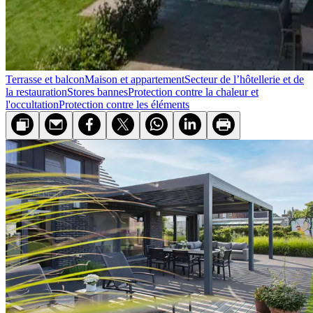
Terrasse et balcon
Maison et appartement
Secteur de l’hôtellerie et de
la restauration
Stores bannes
Protection contre la chaleur et
l'occultation
Protection contre les éléments