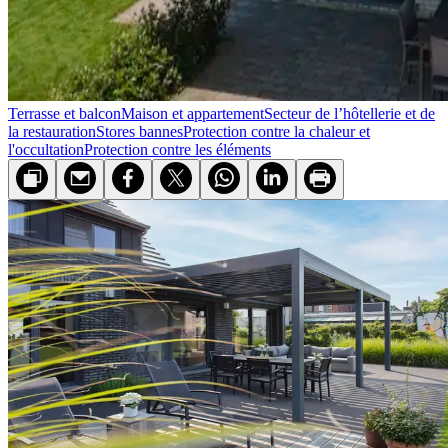
Terrasse et balcon
Maison et appartement
Secteur de l’hôtellerie et de
la restauration
Stores bannes
Protection contre la chaleur et
l'occultation
Protection contre les éléments