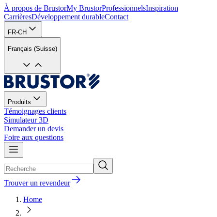
À propos de Brustor
My Brustor
Professionnels
Inspiration
Carrières
Développement durable
Contact
FR-CH
Français (Suisse)
Produits
Témoignages clients
Simulateur 3D
Demander un devis
Foire aux questions
Trouver un revendeur
Home