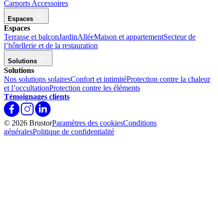
Carports
Accessoires
Espaces
Espaces
Terrasse et balcon
Jardin
Allée
Maison et appartement
Secteur de
l’hôtellerie et de la restauration
Solutions
Solutions
Nos solutions solaires
Confort et intimité
Protection contre la chaleur
et l’occultation
Protection contre les éléments
Témoignages clients
© 2026 Brustor
Paramètres des cookies
Conditions
générales
Politique de confidentialité