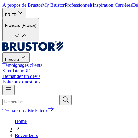
À propos de Brustor
My Brustor
Professionnels
Inspiration
Carrières
Dé
FR-FR
Français (France)
Produits
Témoignages clients
Simulateur 3D
Demander un devis
Foire aux questions
Trouver un distributeur
Home
Revendeurs