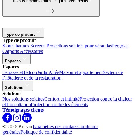
Il vous répondra dans les plus brefs délais.
Type de produit
Type de produit
Stores bannes
Screens
Protections solaires pour vérandas
Pergolas
Carports
Accessoires
Espaces
Espaces
Terrasse et balcon
Jardin
Allée
Maison et appartement
Secteur de
l’hôtellerie et de la restauration
Solutions
Solutions
Nos solutions solaires
Confort et intimité
Protection contre la chaleur
et l’occultation
Protection contre les éléments
Témoignages clients
© 2026 Brustor
Paramètres des cookies
Conditions
générales
Politique de confidentialité