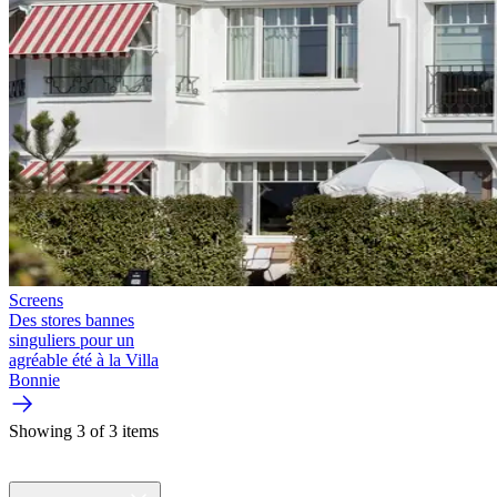
Screens
Des stores bannes
singuliers pour un
agréable été à la Villa
Bonnie
Showing 3 of 3 items