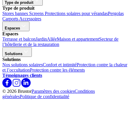
Type de produit
Type de produit
Stores bannes
Screens
Protections solaires pour vérandas
Pergolas
Carports
Accessoires
Espaces
Espaces
Terrasse et balcon
Jardin
Allée
Maison et appartement
Secteur de
l’hôtellerie et de la restauration
Solutions
Solutions
Nos solutions solaires
Confort et intimité
Protection contre la chaleur
et l’occultation
Protection contre les éléments
Témoignages clients
© 2026 Brustor
Paramètres des cookies
Conditions
générales
Politique de confidentialité