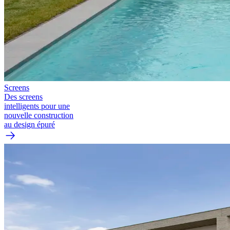
Screens
Des screens
intelligents pour une
nouvelle construction
au design épuré