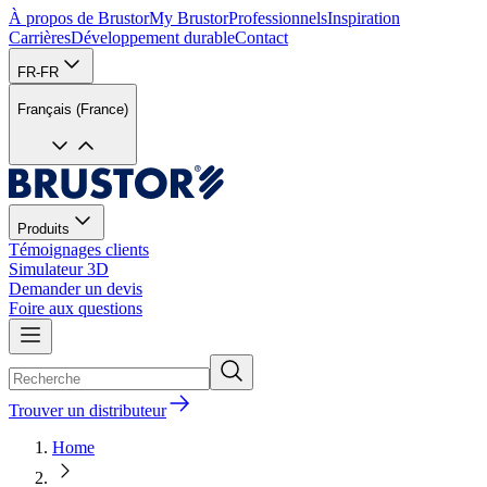
À propos de Brustor
My Brustor
Professionnels
Inspiration
Carrières
Développement durable
Contact
FR-FR
Français (France)
Produits
Témoignages clients
Simulateur 3D
Demander un devis
Foire aux questions
Trouver un distributeur
Home