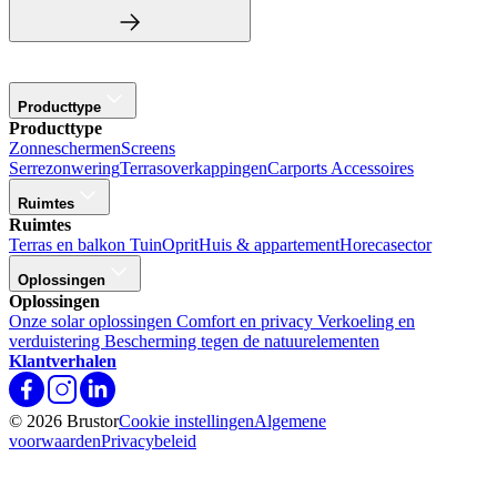
Producttype
Producttype
Zonneschermen
Screens
Serrezonwering
Terrasoverkappingen
Carports
Accessoires
Ruimtes
Ruimtes
Terras en balkon
Tuin
Oprit
Huis & appartement
Horecasector
Oplossingen
Oplossingen
Onze solar oplossingen
Comfort en privacy
Verkoeling en
verduistering
Bescherming tegen de natuurelementen
Klantverhalen
© 2026 Brustor
Cookie instellingen
Algemene
voorwaarden
Privacybeleid