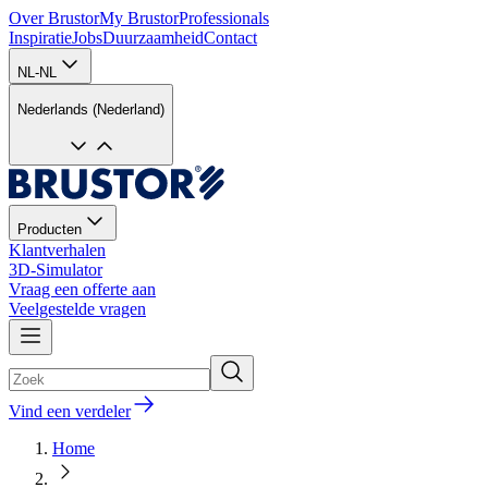
Over Brustor
My Brustor
Professionals
Inspiratie
Jobs
Duurzaamheid
Contact
NL-NL
Nederlands (Nederland)
Producten
Klantverhalen
3D-Simulator
Vraag een offerte aan
Veelgestelde vragen
Vind een verdeler
Home