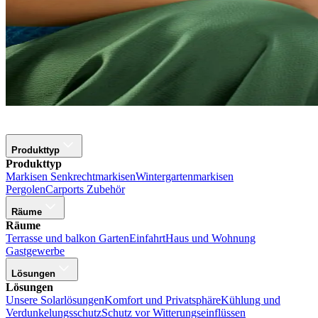
Produkttyp
Produkttyp
Markisen
Senkrechtmarkisen
Wintergartenmarkisen
Pergolen
Carports
Zubehör
Räume
Räume
Terrasse und balkon
Garten
Einfahrt
Haus und Wohnung
Gastgewerbe
Lösungen
Lösungen
Unsere Solarlösungen
Komfort und Privatsphäre
Kühlung und
Verdunkelungsschutz
Schutz vor Witterungseinflüssen