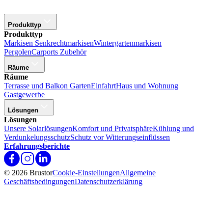
Produkttyp
Produkttyp
Markisen
Senkrechtmarkisen
Wintergartenmarkisen
Pergolen
Carports
Zubehör
Räume
Räume
Terrasse und Balkon
Garten
Einfahrt
Haus und Wohnung
Gastgewerbe
Lösungen
Lösungen
Unsere Solarlösungen
Komfort und Privatsphäre
Kühlung und
Verdunkelungsschutz
Schutz vor Witterungseinflüssen
Erfahrungsberichte
© 2026 Brustor
Cookie-Einstellungen
Allgemeine
Geschäftsbedingungen
Datenschutzerklärung