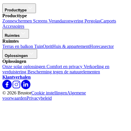
Producttype
Producttype
Zonneschermen
Screens
Verandazonwering
Pergolas
Carports
Accessoires
Ruimtes
Ruimtes
Terras en balkon
Tuin
Oprit
Huis & appartement
Horecasector
Oplossingen
Oplossingen
Onze solar oplossingen
Comfort en privacy
Verkoeling en
verduistering
Bescherming tegen de natuurelementen
Klantverhalen
© 2026 Brustor
Cookie instellingen
Algemene
voorwaarden
Privacybeleid