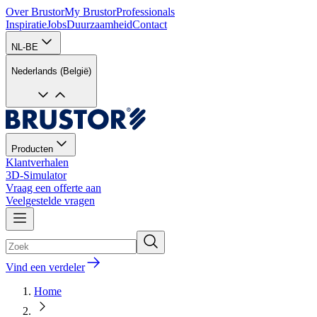
Over Brustor
My Brustor
Professionals
Inspiratie
Jobs
Duurzaamheid
Contact
NL-BE
Nederlands (België)
Producten
Klantverhalen
3D-Simulator
Vraag een offerte aan
Veelgestelde vragen
Vind een verdeler
Home