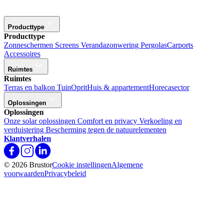
Producttype
Producttype
Zonneschermen
Screens
Verandazonwering
Pergolas
Carports
Accessoires
Ruimtes
Ruimtes
Terras en balkon
Tuin
Oprit
Huis & appartement
Horecasector
Oplossingen
Oplossingen
Onze solar oplossingen
Comfort en privacy
Verkoeling en
verduistering
Bescherming tegen de natuurelementen
Klantverhalen
© 2026 Brustor
Cookie instellingen
Algemene
voorwaarden
Privacybeleid