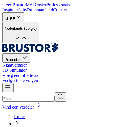
Over Brustor
My Brustor
Professionals
Inspiratie
Jobs
Duurzaamheid
Contact
NL-BE
Nederlands (België)
Producten
Klantverhalen
3D-Simulator
Vraag een offerte aan
Veelgestelde vragen
Vind een verdeler
Home