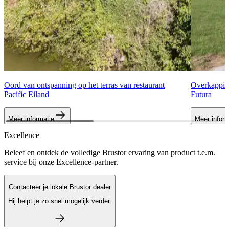
Oord van ontspanning op het terras van restaurant
Overkapping
Pacific Eiland
Futura
Meer informatie
Meer inform
Excellence
Beleef en ontdek de volledige Brustor ervaring van product t.e.m.
service bij onze Excellence-partner.
Contacteer je lokale Brustor dealer
Hij helpt je zo snel mogelijk verder.