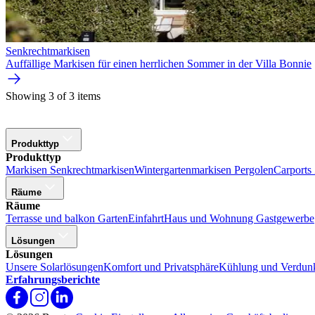
Senkrecht­markisen
Auffällige Markisen für einen herrlichen Sommer in der Villa Bonnie
Showing 3 of 3 items
Produkttyp
Produkttyp
Markisen
Senkrechtmarkisen
Wintergartenmarkisen
Pergolen
Carports
Räume
Räume
Terrasse und balkon
Garten
Einfahrt
Haus und Wohnung
Gastgewerbe
Lösungen
Lösungen
Unsere Solarlösungen
Komfort und Privatsphäre
Kühlung und Verdunk
Erfahrungsberichte