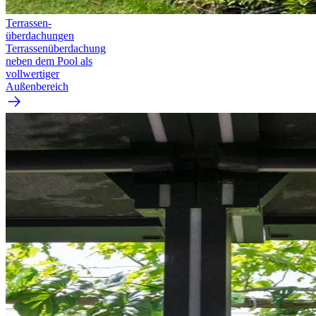
Terrassen­
überdachungen
Terrassenüberdachung
neben dem Pool als
vollwertiger
Außenbereich