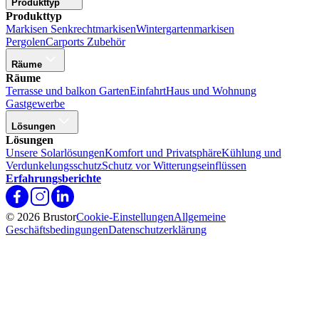
Produkttyp
Produkttyp
Markisen
Senkrechtmarkisen
Wintergartenmarkisen
Pergolen
Carports
Zubehör
Räume
Räume
Terrasse und balkon
Garten
Einfahrt
Haus und Wohnung
Gastgewerbe
Lösungen
Lösungen
Unsere Solarlösungen
Komfort und Privatsphäre
Kühlung und
Verdunkelungsschutz
Schutz vor Witterungseinflüssen
Erfahrungsberichte
© 2026 Brustor
Cookie-Einstellungen
Allgemeine
Geschäftsbedingungen
Datenschutzerklärung