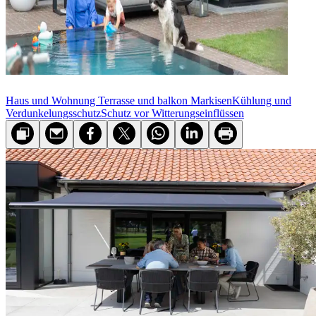
Haus und Wohnung
Terrasse und balkon
Markisen
Kühlung und
Verdunkelungsschutz
Schutz vor Witterungseinflüssen