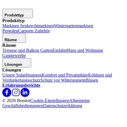
Produkttyp
Produkttyp
Markisen
Senkrechtmarkisen
Wintergartenmarkisen
Pergolen
Carports
Zubehör
Räume
Räume
Terrasse und Balkon
Garten
Einfahrt
Haus und Wohnung
Gastgewerbe
Lösungen
Lösungen
Unsere Solarlösungen
Komfort und Privatsphäre
Kühlung und
Verdunkelungsschutz
Schutz vor Witterungseinflüssen
Erfahrungsberichte
© 2026 Brustor
Cookie-Einstellungen
Allgemeine
Geschäftsbedingungen
Datenschutzerklärung