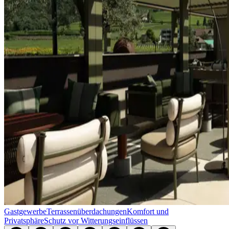
Gastgewerbe
Terrassen­überdachungen
Komfort und
Privatsphäre
Schutz vor Witterungseinflüssen