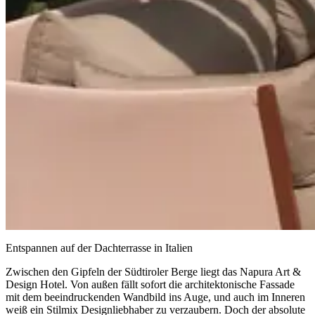
Entspannen auf der Dachterrasse in Italien
Zwischen den Gipfeln der Südtiroler Berge liegt das Napura Art &
Design Hotel. Von außen fällt sofort die architektonische Fassade
mit dem beeindruckenden Wandbild ins Auge, und auch im Inneren
weiß ein Stilmix Designliebhaber zu verzaubern. Doch der absolute