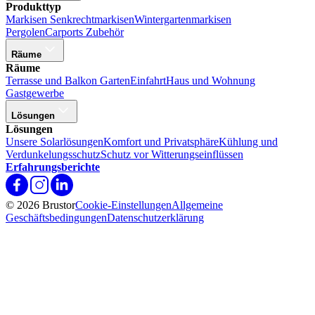
Produkttyp
Markisen
Senkrechtmarkisen
Wintergartenmarkisen
Pergolen
Carports
Zubehör
Räume
Räume
Terrasse und Balkon
Garten
Einfahrt
Haus und Wohnung
Gastgewerbe
Lösungen
Lösungen
Unsere Solarlösungen
Komfort und Privatsphäre
Kühlung und
Verdunkelungsschutz
Schutz vor Witterungseinflüssen
Erfahrungsberichte
© 2026 Brustor
Cookie-Einstellungen
Allgemeine
Geschäftsbedingungen
Datenschutzerklärung