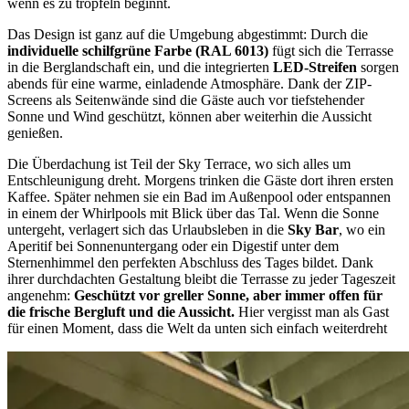
wenn es zu tröpfeln beginnt.
Das Design ist ganz auf die Umgebung abgestimmt: Durch die
individuelle schilfgrüne Farbe (RAL 6013)
fügt sich die Terrasse
in die Berglandschaft ein, und die integrierten
LED-Streifen
sorgen
abends für eine warme, einladende Atmosphäre. Dank der ZIP-
Screens als Seitenwände sind die Gäste auch vor tiefstehender
Sonne und Wind geschützt, können aber weiterhin die Aussicht
genießen.
Die Überdachung ist Teil der Sky Terrace, wo sich alles um
Entschleunigung dreht. Morgens trinken die Gäste dort ihren ersten
Kaffee. Später nehmen sie ein Bad im Außenpool oder entspannen
in einem der Whirlpools mit Blick über das Tal. Wenn die Sonne
untergeht, verlagert sich das Urlaubsleben in die
Sky Bar
, wo ein
Aperitif bei Sonnenuntergang oder ein Digestif unter dem
Sternenhimmel den perfekten Abschluss des Tages bildet. Dank
ihrer durchdachten Gestaltung bleibt die Terrasse zu jeder Tageszeit
angenehm:
Geschützt vor greller Sonne, aber immer offen für
die frische Bergluft und die Aussicht.
Hier vergisst man als Gast
für einen Moment, dass die Welt da unten sich einfach weiterdreht